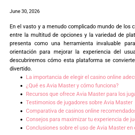
June 30, 2026
En el vasto y a menudo complicado mundo de los ca
entre la multitud de opciones y la variedad de pl
presenta como una herramienta invaluable para 
orientación para mejorar la experiencia del usu
descubriremos cómo esta plataforma se convierte
divertido.
La importancia de elegir el casino online ade
¿Qué es Avia Master y cómo funciona?
Recursos que ofrece Avia Master para los ju
Testimonios de jugadores sobre Avia Master
Comparativa de casinos online recomendados
Consejos para maximizar tu experiencia de ju
Conclusiones sobre el uso de Avia Master en 