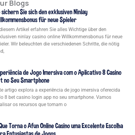
ur Blogs
 sichern Sie sich den exklusiven Ninlay
llkommensbonus für neue Spieler
 diesem Artikel erfahren Sie alles Wichtige über den
klusiven ninlay casino online Willkommensbonus für neue
ieler. Wir beleuchten die verschiedenen Schritte, die nötig
nd,
periência de Jogo Imersiva com o Aplicativo 8 Casino
t no Seu Smartphone
te artigo explora a experiência de jogo imersiva oferecida
lo 8 bet casino login app no seu smartphone. Vamos
alisar os recursos que tornam o
Que Torna o Afun Online Casino uma Excelente Escolha
ra Entusiastas de Jogos