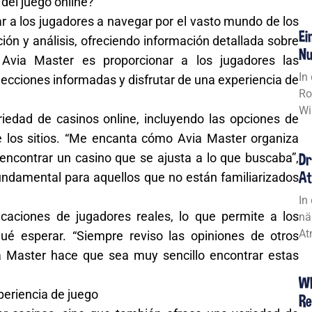
del juego online?
 a los jugadores a navegar por el vasto mundo de los
Ei
ón y análisis, ofreciendo información detallada sobre
Nu
 Avia Master es proporcionar a los jugadores las
In
ecciones informadas y disfrutar de una experiencia de
Ro
Wi
iedad de casinos online, incluyendo las opciones de
de los sitios. “Me encanta cómo Avia Master organiza
Dr
 encontrar un casino que se ajusta a lo que buscaba”,
At
fundamental para aquellos que no están familiarizados
In
caciones de jugadores reales, lo que permite a los
nä
At
ué esperar. “Siempre reviso las opiniones de otros
a Master hace que sea muy sencillo encontrar estas
Wh
periencia de juego
Re