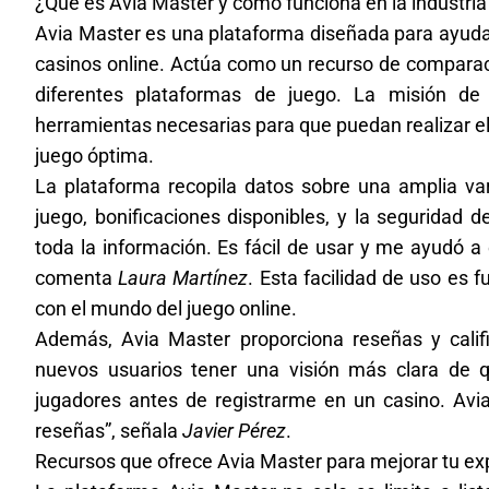
¿Qué es Avia Master y cómo funciona en la industria 
Avia Master es una plataforma diseñada para ayudar
casinos online. Actúa como un recurso de comparaci
diferentes plataformas de juego. La misión de
herramientas necesarias para que puedan realizar el
juego óptima.
La plataforma recopila datos sobre una amplia var
juego, bonificaciones disponibles, y la seguridad 
toda la información. Es fácil de usar y me ayudó a
comenta
Laura Martínez
. Esta facilidad de uso es 
con el mundo del juego online.
Además, Avia Master proporciona reseñas y califi
nuevos usuarios tener una visión más clara de q
jugadores antes de registrarme en un casino. Avi
reseñas”, señala
Javier Pérez
.
Recursos que ofrece Avia Master para mejorar tu ex