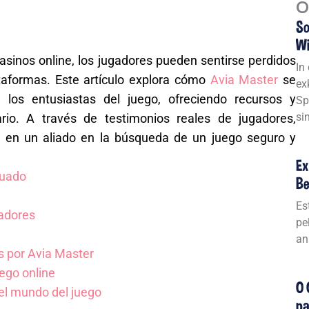
O
So
Wi
sinos online, los jugadores pueden sentirse perdidos
In
ataformas. Este artículo explora cómo
Avia Master
se
ex
los entusiastas del juego, ofreciendo recursos y
Sp
si
ario. A través de testimonios reales de jugadores,
 en un aliado en la búsqueda de un juego seguro y
Ex
cuado
Be
Es
gadores
pe
an
 por Avia Master
ego online
O 
el mundo del juego
pa