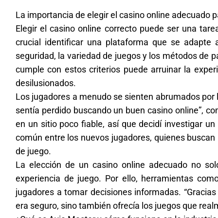
La importancia de elegir el casino online adecuado pa
Elegir el casino online correcto puede ser una tar
crucial identificar una plataforma que se adapte
seguridad, la variedad de juegos y los métodos de p
cumple con estos criterios puede arruinar la exper
desilusionados.
Los jugadores a menudo se sienten abrumados por la 
sentía perdido buscando un buen casino online”, c
en un sitio poco fiable, así que decidí investigar 
común entre los nuevos jugadores, quienes buscan u
de juego.
La elección de un casino online adecuado no solo
experiencia de juego. Por ello, herramientas co
jugadores a tomar decisiones informadas. “Gracias
era seguro, sino también ofrecía los juegos que re