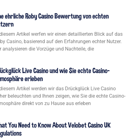
ne ehrliche Roby Casino Bewertung von echten
tzern
 diesem Artikel werfen wir einen detaillierten Blick auf das
by Casino, basierend auf den Erfahrungen echter Nutzer.
r analysieren die Vorzüge und Nachteile, die
ückglück Live Casino und wie Sie echte Casino-
mosphäre erleben
 diesem Artikel werden wir das Drückglück Live Casino
her beleuchten und Ihnen zeigen, wie Sie die echte Casino-
mosphäre direkt von zu Hause aus erleben
at You Need to Know About Velobet Casino UK
gulations