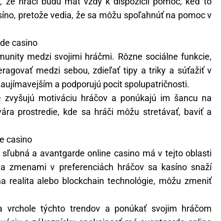
, že hráči budú mať vždy k dispozícii pomoc, keď to
asíno, pretože vedia, že sa môžu spoľahnúť na pomoc v
rde casino
munity medzi svojimi hráčmi. Rôzne sociálne funkcie,
ragovať medzi sebou, zdieľať tipy a triky a súťažiť v
aujímavejším a podporujú pocit spolupatričnosti.
e zvyšujú motiváciu hráčov a ponúkajú im šancu na
ára prostredie, kde sa hráči môžu stretávať, baviť a
e casino
 sľubná a avantgarde online casino má v tejto oblasti
í a zmenami v preferenciách hráčov sa kasíno snaží
lna realita alebo blockchain technológie, môžu zmeniť
a vrchole týchto trendov a ponúkať svojim hráčom