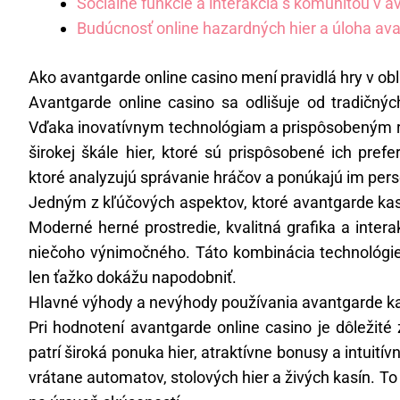
Sociálne funkcie a interakcia s komunitou v 
Budúcnosť online hazardných hier a úloha av
Ako avantgarde online casino mení pravidlá hry v obl
Avantgarde online casino sa odlišuje od tradičnýc
Vďaka inovatívnym technológiam a prispôsobeným rie
širokej škále hier, ktoré sú prispôsobené ich prefe
ktoré analyzujú správanie hráčov a ponúkajú im per
Jedným z kľúčových aspektov, ktoré avantgarde kasí
Moderné herné prostredie, kvalitná grafika a interak
niečoho výnimočného. Táto kombinácia technológie 
len ťažko dokážu napodobniť.
Hlavné výhody a nevýhody používania avantgarde k
Pri hodnotení avantgarde online casino je dôležit
patrí široká ponuka hier, atraktívne bonusy a intuitív
vrátane automatov, stolových hier a živých kasín. To