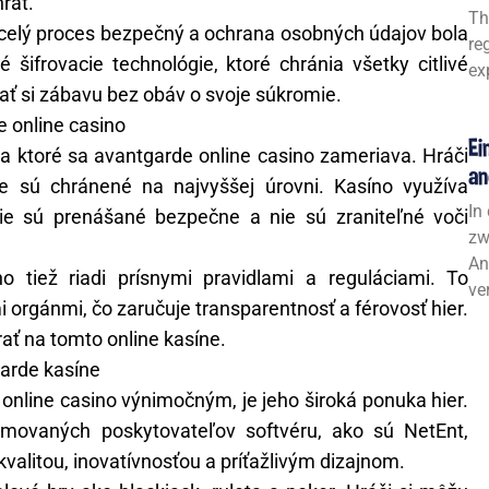
hrať.
Th
celý proces bezpečný a ochrana osobných údajov bola
re
ifrovacie technológie, ktoré chránia všetky citlivé
ex
vať si zábavu bez obáv o svoje súkromie.
 online casino
Ei
na ktoré sa avantgarde online casino zameriava. Hráči
an
e sú chránené na najvyššej úrovni. Kasíno využíva
In
ácie sú prenášané bezpečne a nie sú zraniteľné voči
zw
An
 tiež riadi prísnymi pravidlami a reguláciami. To
ve
 orgánmi, čo zaručuje transparentnosť a férovosť hier.
ať na tomto online kasíne.
garde kasíne
online casino výnimočným, je jeho široká ponuka hier.
movaných poskytovateľov softvéru, ako sú NetEnt,
valitou, inovatívnosťou a príťažlivým dizajnom.