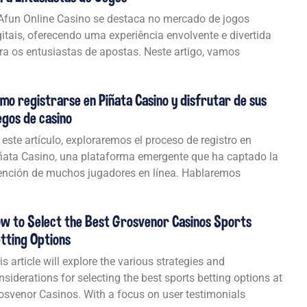
Afun Online Casino se destaca no mercado de jogos
gitais, oferecendo uma experiência envolvente e divertida
ra os entusiastas de apostas. Neste artigo, vamos
mo registrarse en Piñata Casino y disfrutar de sus
egos de casino
 este artículo, exploraremos el proceso de registro en
ñata Casino, una plataforma emergente que ha captado la
ención de muchos jugadores en línea. Hablaremos
w to Select the Best Grosvenor Casinos Sports
tting Options
is article will explore the various strategies and
nsiderations for selecting the best sports betting options at
osvenor Casinos. With a focus on user testimonials