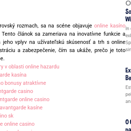
O
So
Wi
obrovský rozmach, sa na scéne objavuje
online kasíno
In
ti. Tento článok sa zameriava na inovatívne funkcie a
ex
 jeho vplyv na užívateľskú skúsenosť a trh s online
Sp
si
ráciu a zabezpečenie, čím sa ukáže, prečo je toto
e.
y v oblasti online hazardu
Ex
arde kasína
Be
no bonusy atraktívne
Es
ntgarde casino
pe
ntgarde online casino
an
 avantgarde kasíne
ino sk
O 
e online casino
pa