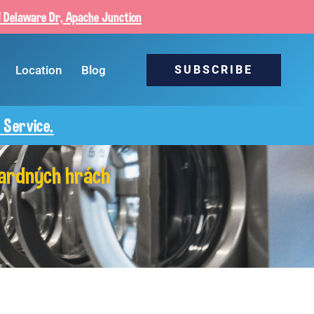
 Delaware Dr, Apache Junction
Location
Blog
SUBSCRIBE
 Service.
zardných hrách