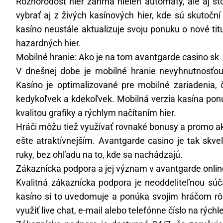
Rôznorodosť hier zahŕňa nielen automaty, ale aj sto
vybrať aj z živých kasínových hier, kde sú skutoční
kasíno neustále aktualizuje svoju ponuku o nové titul
hazardných hier.
Mobilné hranie: Ako je na tom avantgarde casino sk
V dnešnej dobe je mobilné hranie nevyhnutnosťou
Kasíno je optimalizované pre mobilné zariadenia,
kedykoľvek a kdekoľvek. Mobilná verzia kasína pon
kvalitou grafiky a rýchlym načítaním hier.
Hráči môžu tiež využívať rovnaké bonusy a promo ak
ešte atraktívnejším. Avantgarde casino je tak skv
ruky, bez ohľadu na to, kde sa nachádzajú.
Zákaznícka podpora a jej význam v avantgarde onlin
Kvalitná zákaznícka podpora je neoddeliteľnou sú
kasíno si to uvedomuje a ponúka svojim hráčom rô
využiť live chat, e-mail alebo telefónne číslo na rých