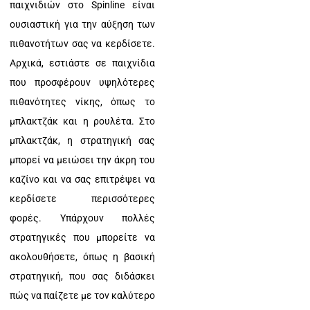
παιχνιδιών στο Spinline είναι
ουσιαστική για την αύξηση των
πιθανοτήτων σας να κερδίσετε.
Αρχικά, εστιάστε σε παιχνίδια
που προσφέρουν υψηλότερες
πιθανότητες νίκης, όπως το
μπλακτζάκ και η ρουλέτα. Στο
μπλακτζάκ, η στρατηγική σας
μπορεί να μειώσει την άκρη του
καζίνο και να σας επιτρέψει να
κερδίσετε περισσότερες
φορές. Υπάρχουν πολλές
στρατηγικές που μπορείτε να
ακολουθήσετε, όπως η βασική
στρατηγική, που σας διδάσκει
πώς να παίζετε με τον καλύτερο