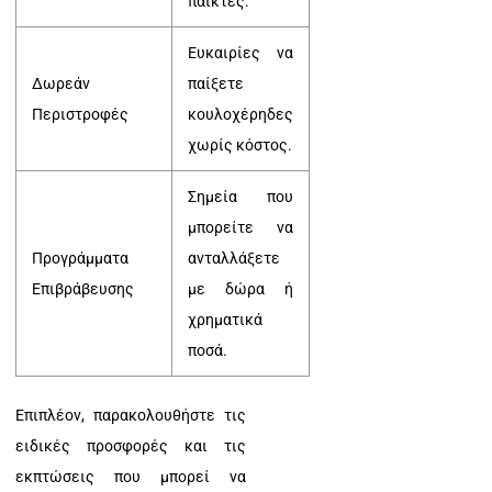
παίκτες.
Ευκαιρίες να
Δωρεάν
παίξετε
Περιστροφές
κουλοχέρηδες
χωρίς κόστος.
Σημεία που
μπορείτε να
Προγράμματα
ανταλλάξετε
Επιβράβευσης
με δώρα ή
χρηματικά
ποσά.
Επιπλέον, παρακολουθήστε τις
ειδικές προσφορές και τις
εκπτώσεις που μπορεί να