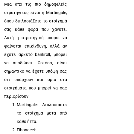
Μια από τις πιο δημοφιλείς
στρατηγικές είναι η Martingale,
όπου διπλασιάζετε το στοίχημά
σας κάθε φορά που χάνετε.
Αυτή η στρατηγική μπορεί να
φαίνεται επικίνδυνη, αλλά αν
έχετε αρκετό bankroll, μπορεί
να αποδώσει. Ωστόσο, είναι
σημαντικό να έχετε υπόψη σας
ότι υπάρχουν και όρια στα
στοιχήματα που μπορεί να σας
περιορίσουν.
Martingale: Διπλασιάστε
το στοίχημα μετά από
κάθε ήττα.
Fibonacci: