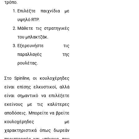
τρόπο.
Επιλέξτε παιχνίδια με
υψηλό RTP.
Μάθετε τις στρατηγικές
του μπλακτζάκ.
Εξερευνήστε τις
παραλλαγές της
ρουλέτας.
Στο Spinline, οι κουλοχέρηδες
είναι επίσης ελκυστικοί, αλλά
είναι σημαντικό να επιλέξετε
εκείνους με τις καλύτερες
αποδόσεις. Μπορείτε να βρείτε
κουλοχέρηδες με
χαρακτηριστικά όπως δωρεάν