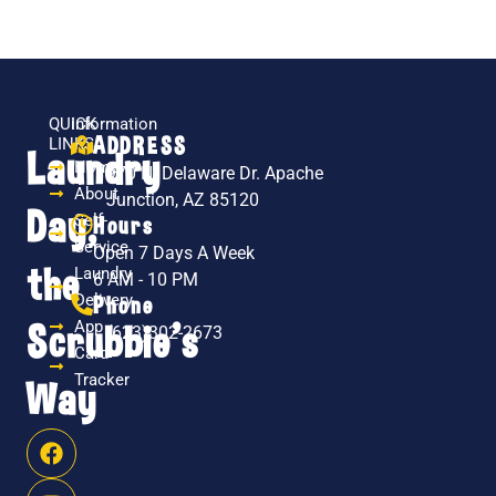
QUICK
information
ADDRESS
LINKS
Laundry
Home
970 N. Delaware Dr. Apache
About
Junction, AZ 85120
Day,
Self-
Hours
Service
Open 7 Days A Week
the
Laundry
6 AM - 10 PM
Delivery
Phone
Scrubbie’s
App
(623)302-2673
Card
Tracker
Way
F
Y
a
o
c
u