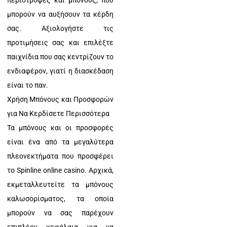
περιστροφές και μπόνους, που
μπορούν να αυξήσουν τα κέρδη
σας. Αξιολογήστε τις
προτιμήσεις σας και επιλέξτε
παιχνίδια που σας κεντρίζουν το
ενδιαφέρον, γιατί η διασκέδαση
είναι το παν.
Χρήση Μπόνους και Προσφορών
για Να Κερδίσετε Περισσότερα
Τα μπόνους και οι προσφορές
είναι ένα από τα μεγαλύτερα
πλεονεκτήματα που προσφέρει
το Spinline online casino. Αρχικά,
εκμεταλλευτείτε τα μπόνους
καλωσορίσματος, τα οποία
μπορούν να σας παρέχουν